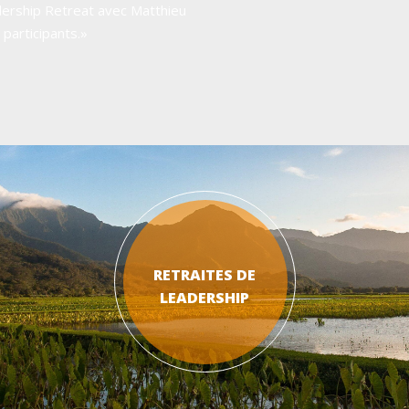
eadership Retreat avec Matthieu
individuelle et collective en
 participants.»
 MAIF, et membre du Comex
mex Groupe (pas de lien de
RETRAITES DE
LEADERSHIP