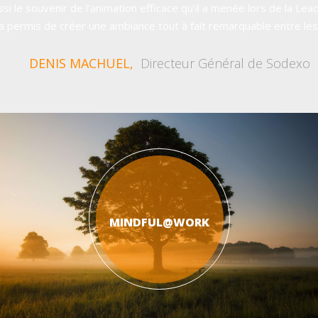
ussi le souvenir de l’animation efficace qu’il a menée lors de la L
romeut est un outil très efficace d’amélioration de la performance 
 a permis de créer une ambiance tout à fait remarquable entre les
entreprise. »
DENIS MACHUEL,
Directrice Marketing et Communication de la
Directeur Général de Sodexo
PDG d'AXA
DRH du Groupe Société Générale et membre du Co
parenté)
MINDFUL@WORK