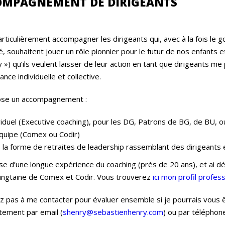
OMPAGNEMENT DE DIRIGEANTS
articulièrement accompagner les dirigeants qui, avec à la fois le go
té, souhaitent jouer un rôle pionnier pour le futur de nos enfants e
y ») qu’ils veulent laisser de leur action en tant que dirigeants m
nce individuelle et collective.
ose un accompagnement :
viduel (Executive coaching), pour les DG, Patrons de BG, de BU, ou 
quipe (Comex ou Codir)
 la forme de retraites de leadership rassemblant des dirigeants 
se d’une longue expérience du coaching (près de 20 ans), et ai d
vingtaine de Comex et Codir. Vous trouverez
ici mon profil profess
z pas à me contacter pour évaluer ensemble si je pourrais vous êt
tement par email (
shenry@sebastienhenry.com
) ou par téléphon