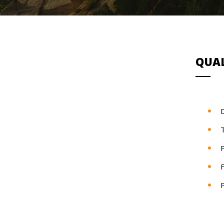
QUAL
D
T
P