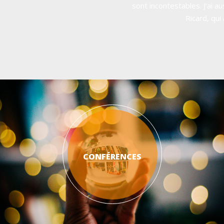
sont incontestables. J’ai a
pleine conscience qu’il p
Ricard, qui
CONFÉRENCES