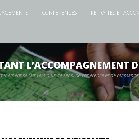
GAGEMENTS
CONFÉRENCES
RETRAITES ET ACC
UTANT L’ACCOMPAGNEMENT D
minement se fait vers plus de sens, de cohérence et de puissance”