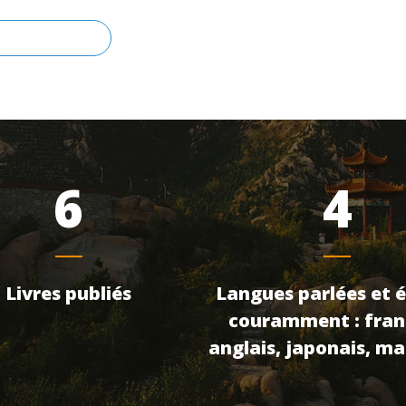
NTACTEZ-MOI
6
4
Livres publiés
Langues parlées et é
couramment : fran
anglais, japonais, m