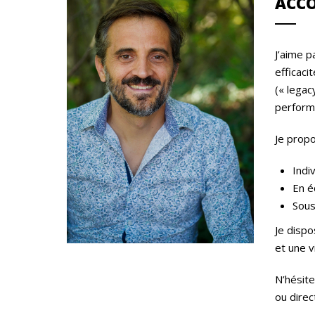
ACC
J’aime p
efficaci
(« legac
performa
Je prop
Indi
En é
Sous
Je dispo
et une 
N’hésite
ou direc