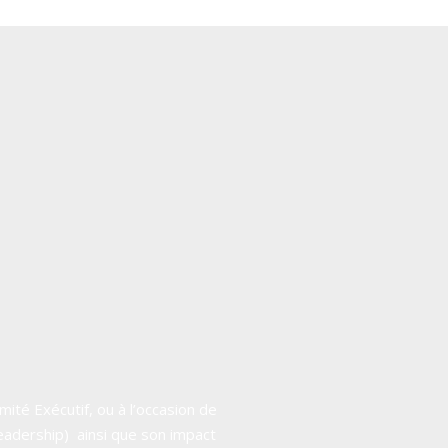
mité Exécutif, ou à l’occasion de
est un orateur inspirant car
eadership) ainsi que son impact
nd car l’émetteur est clair. La