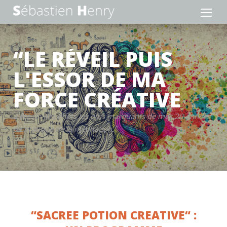
“LE RÉVEIL PUIS
L'ESSOR DE MA
FORCE CRÉATIVE
a été un des effets les plus marquants de mes 20 années
de pratique de la méditation.”
“SACREE POTION CREATIVE“ :